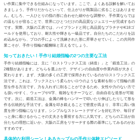
い作業に集中できる仕組みになっています。ここで、よくある誤解を解いてお
きましょう。手作りだからといって、仕上がりが既製品に劣ることはありませ
ん。むしろ、一人ひとりの指の形に合わせた細やかな調整や、手作業ならでは
の温もりが宿ることで、世界にひとつだけの高品質なジュエリーが完成するの
です。実際、大阪の工房では、ハイブランドと同じ高品質なプラチナやK18ゴ
ールドを使用しており、耐久性や輝きも一級品です。自分たちのこだわりを詰
め込みながら、プロの手によって洗練された形に昇華させていく。この共同作
業こそが、手作り指輪の醍醐味と言えるでしょう。
知っておきたい！手作り結婚指輪の2つの主要な工法
手作り結婚指輪には、主に「ロストワックス工法（鋳造）」と「鍛造工法」の
2種類があります。どちらを選ぶかで、デザインの自由度や作業内容が大きく
変わります。まず、大阪の多くの工房で採用されているのがロストワックス工
法です。これは、ワックスという柔らかいロウのような素材を削って指輪の原
型を作る方法です。力を入れずに削ることができるため、女性や力のない方で
も扱いやすく、ウェーブやV字、複雑なモチーフなど、自由自在な造形が可能
です。次に、鍛造工法は、金属の棒をハンマーで叩いたり伸ばしたりして形を
作る伝統的な手法です。金属を叩き鍛えることで密度が高まり、非常に高い強
度を持つ指輪になります。シンプルなストレートデザインを好む方や、毎日ず
っと身に着けるからこその丈夫さを重視する方に人気です。どちらの工法が自
分たちの理想に近いか、大阪の工房をリサーチする際の基準にしてみるのがお
すすめです。
具体的な利用シーン！あるカップルの手作り体験エピソード