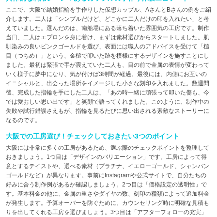
ここで、大阪で結婚指輪を手作りした仮想カップル、AさんとBさんの例をご紹
介します。二人は「シンプルだけど、どこかに二人だけの印を入れたい」と考
えていました。選んだのは、南船場にある落ち着いた雰囲気の工房です。制作
当日、二人はエプロンを身に着け、まずは素材選びからスタートしました。肌
馴染みの良いピンクゴールドを選び、表面には職人のアドバイスを受けて「槌
目（つちめ）」という、金槌で叩いた跡を模様にするデザインを施すことにし
ました。最初は緊張で手が震えていた二人も、目の前で金属の表情が変わって
いく様子に夢中になり、気が付けば3時間が経過。最後には、内側にお互いの
イニシャルと、出会った場所をイメージした小さな刻印を入れました。数週間
後、完成した指輪を手にした二人は、「あの時一緒に頑張って叩いた傷も、今
では愛おしい思い出です」と笑顔で語ってくれました。このように、制作中の
失敗や試行錯誤さえもが、指輪を見るたびに思い出される素敵なストーリーに
なるのです。
大阪での工房選び！チェックしておきたい3つのポイント
大阪には非常に多くの工房があるため、選ぶ際のチェックポイントを整理して
おきましょう。1つ目は「デザインのバリエーション」です。工房によって得
意とするテイストや、選べる素材（プラチナ、イエローゴールド、シャンパン
ゴールドなど）が異なります。事前にInstagramや公式サイトで、自分たちの
好みに合う制作例があるか確認しましょう。2つ目は「価格設定の透明性」で
す。基本料金の他に、金属の重さやダイヤの数、刻印の種類によって追加料金
が発生します。予算オーバーを防ぐために、カウンセリング時に明確な見積も
りを出してくれる工房を選びましょう。3つ目は「アフターフォローの充実」