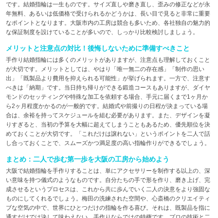
です。結婚指輪は一生ものです。サイズ直しや磨き直し、歪みの修正などが永
年無料、あるいは低価格で受けられるかどうかは、長い目で見ると非常に重要
なポイントとなります。大阪市内の工房は競合も多いため、各社独自の魅力的
な保証制度を設けていることが多いので、しっかり比較検討しましょう。
メリットと注意点の対比！後悔しないために準備すべきこと
手作り結婚指輪には多くのメリットがありますが、注意点も理解しておくこと
が大切です。メリットとしては、やはり「唯一無二の存在感」「制作の思い
出」「既製品より費用を抑えられる可能性」が挙げられます。一方で、注意す
べきは「納期」です。当日持ち帰りができる鍛造コースもありますが、ダイヤ
モンドのセッティングや特殊な加工を依頼する場合、手元に届くまで1ヶ月か
ら2ヶ月程度かかるのが一般的です。結婚式や前撮りの日程が決まっている場
合は、余裕を持ってスケジュールを組む必要があります。また、デザインを凝
りすぎると、当初の予算を大幅に超えてしまうこともあるため、優先順位を決
めておくことが大切です。「これだけは譲れない」というポイントを二人で話
し合っておくことで、スムーズかつ満足度の高い指輪作りができるでしょう。
まとめ：二人で歩む第一歩を大阪の工房から始めよう
大阪で結婚指輪を手作りすることは、単にアクセサリーを制作する以上の、深
い意味を持つ儀式のようなものです。自分たちの手で形を作り、磨き上げ、完
成させるというプロセスは、これから共に歩んでいく二人の決意をより強固な
ものにしてくれるでしょう。梅田の洗練された空間や、心斎橋のクリエイティ
ブな空気の中で、世界にひとつだけの指輪を作る喜び。それは、既製品を指に
通すだけでは決して味わえない、手作りならではの特権です。プロの技術と二