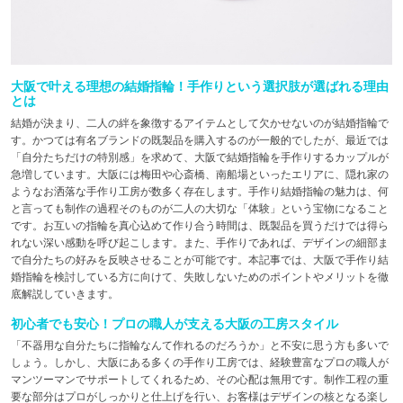
大阪で叶える理想の結婚指輪！手作りという選択肢が選ばれる理由
とは
結婚が決まり、二人の絆を象徴するアイテムとして欠かせないのが結婚指輪で
す。かつては有名ブランドの既製品を購入するのが一般的でしたが、最近では
「自分たちだけの特別感」を求めて、大阪で結婚指輪を手作りするカップルが
急増しています。大阪には梅田や心斎橋、南船場といったエリアに、隠れ家の
ようなお洒落な手作り工房が数多く存在します。手作り結婚指輪の魅力は、何
と言っても制作の過程そのものが二人の大切な「体験」という宝物になること
です。お互いの指輪を真心込めて作り合う時間は、既製品を買うだけでは得ら
れない深い感動を呼び起こします。また、手作りであれば、デザインの細部ま
で自分たちの好みを反映させることが可能です。本記事では、大阪で手作り結
婚指輪を検討している方に向けて、失敗しないためのポイントやメリットを徹
底解説していきます。
初心者でも安心！プロの職人が支える大阪の工房スタイル
「不器用な自分たちに指輪なんて作れるのだろうか」と不安に思う方も多いで
しょう。しかし、大阪にある多くの手作り工房では、経験豊富なプロの職人が
マンツーマンでサポートしてくれるため、その心配は無用です。制作工程の重
要な部分はプロがしっかりと仕上げを行い、お客様はデザインの核となる楽し