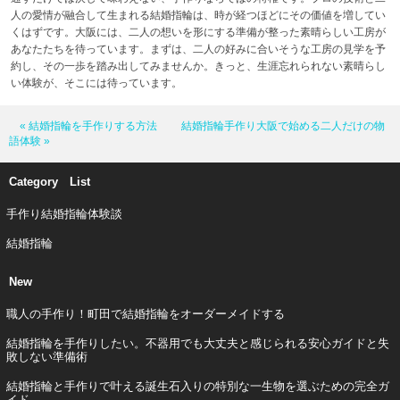
人の愛情が融合して生まれる結婚指輪は、時が経つほどにその価値を増してい
くはずです。大阪には、二人の想いを形にする準備が整った素晴らしい工房が
あなたたちを待っています。まずは、二人の好みに合いそうな工房の見学を予
約し、その一歩を踏み出してみませんか。きっと、生涯忘れられない素晴らし
い体験が、そこには待っています。
« 結婚指輪を手作りする方法
結婚指輪手作り大阪で始める二人だけの物
語体験 »
Category List
手作り結婚指輪体験談
結婚指輪
New
職人の手作り！町田で結婚指輪をオーダーメイドする
結婚指輪を手作りしたい。不器用でも大丈夫と感じられる安心ガイドと失
敗しない準備術
結婚指輪と手作りで叶える誕生石入りの特別な一生物を選ぶための完全ガ
イド